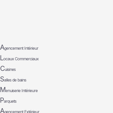
A
gencement Intérieur
L
ocaux Commerciaux
C
uisines
S
alles de bains
M
enuiserie Intérieure
P
arquets
A
gencement Extérieur